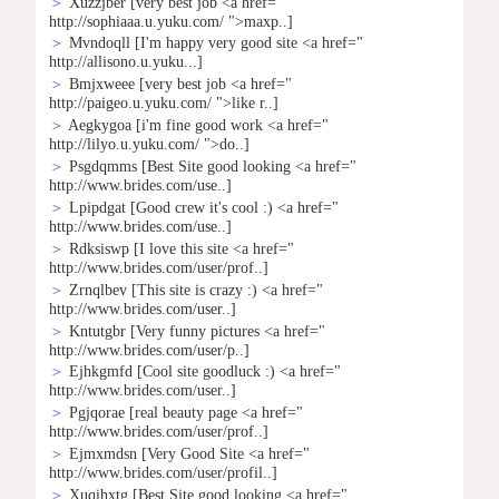
＞
Xuzzjber
[very best job <a href="
http://sophiaaa.u.yuku.com/ ">maxp..]
＞
Mvndoqll
[I'm happy very good site <a href="
http://allisono.u.yuku...]
＞
Bmjxweee
[very best job <a href="
http://paigeo.u.yuku.com/ ">like r..]
＞
Aegkygoa
[i'm fine good work <a href="
http://lilyo.u.yuku.com/ ">do..]
＞
Psgdqmms
[Best Site good looking <a href="
http://www.brides.com/use..]
＞
Lpipdgat
[Good crew it's cool :) <a href="
http://www.brides.com/use..]
＞
Rdksiswp
[I love this site <a href="
http://www.brides.com/user/prof..]
＞
Zrnqlbev
[This site is crazy :) <a href="
http://www.brides.com/user..]
＞
Kntutgbr
[Very funny pictures <a href="
http://www.brides.com/user/p..]
＞
Ejhkgmfd
[Cool site goodluck :) <a href="
http://www.brides.com/user..]
＞
Pgjqorae
[real beauty page <a href="
http://www.brides.com/user/prof..]
＞
Ejmxmdsn
[Very Good Site <a href="
http://www.brides.com/user/profil..]
＞
Xuqihxtg
[Best Site good looking <a href="