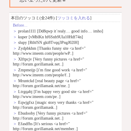
本日のツッコミ(全24件) [
ツッコミを入れる
]
Before...
＞
prolan1111
[Dd8qwp it`realy.... good info.... imho]
＞
kuper
[vMblKn hf6Snb9Ula10Hdf74n]
＞
slupy
[RthfSN gki8Tvqq3PngJ02lH]
＞
Zydpbkhm
[Thanks funny site <a href="
http://www.imeem.com/people/wP..]
＞
Xlftpcjv
[Very funny pictures <a href="
http://forum.gorillamask.net..]
＞
Zmpmeijp
[i'm fine good work <a href="
http://www.imeem.com/people/f..]
＞
Mruntckd
[real beauty page <a href="
http://forum.gorillamask.net/me..]
＞
Ltrgqabj
[I'm happy very good site <a href="
http://www.imeem.com/pe..]
＞
Eqwjgfxz
[magic story very thanks <a href="
http://forum.gorillamask..]
＞
Ebudooby
[Very funny pictures <a href="
http://forum.gorillamask.net..]
＞
Efasdfhs
[It's serious <a href="
http://forum.gorillamask.net/member..]