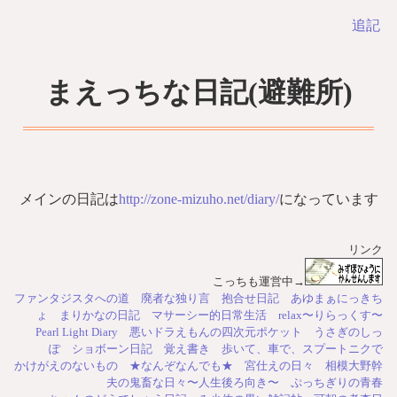
追記
まえっちな日記(避難所)
メインの日記は
http://zone-mizuho.net/diary/
になっています
リンク
こっちも運営中→
ファンタジスタへの道
廃者な独り言
抱合せ日記
あゆまぁにっきち
ょ
まりかなの日記
マサーシー的日常生活
relax〜りらっくす〜
Pearl Light Diary
悪いドラえもんの四次元ポケット
うさぎのしっ
ぽ
ショボーン日記
覚え書き
歩いて、車で、スプートニクで
かけがえのないもの
★なんぞなんでも★
宮仕えの日々
相模大野幹
夫の鬼畜な日々〜人生後ろ向き〜
ぷっちぎりの青春