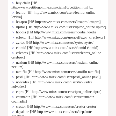
＞
buy cialis
[Hi!
http://www.petitiononline.com/cialis10/petition.html b..]
＞
levitra
[Hi! http://www.mixx.com/users/levitra_online
levitra]
＞
lexapro
[Hi! http://www.mixx.com/users/lexapro lexapro]
＞
lipitor
[Hi! http://www.mixx.com/users/lipitor_online lipitor]
＞
hoodia
[Hi! http://www.mixx.com/users/hoodia hoodia]
＞
effexor
[Hi! http://www.mixx.com/users/effexor_xr effexor]
＞
zyrtec
[Hi! http://www.mixx.com/users/zyrtec zyrtec]
＞
clomid
[Hi! http://www.mixx.com/users/clomid clomid]
＞
celebrex
[Hi! http://www.mixx.com/users/celebrex_online
celebrex]
＞
nexium
[Hi! http://www.mixx.com/users/nexium_online
nexium]
＞
tamiflu
[Hi! http://www.mixx.com/users/tamiflu tamiflu]
＞
paxil
[Hi! http://www.mixx.com/users/paxil_online paxil]
＞
nolvadex
[Hi! http://www.mixx.com/users/nolvadex
nolvadex]
＞
cipro
[Hi! http://www.mixx.com/users/cipro_online cipro]
＞
coumadin
[Hi! http://www.mixx.com/users/coumadin
coumadin]
＞
crestor
[Hi! http://www.mixx.com/users/crestor crestor]
＞
depakote
[Hi! http://www.mixx.com/users/depakote
depakote]