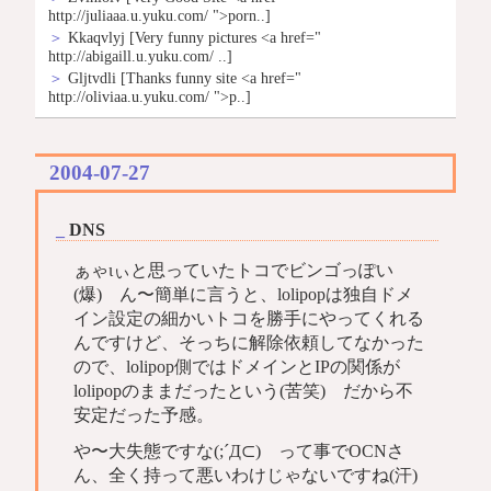
http://juliaaa.u.yuku.com/ ">porn..]
＞
Kkaqvlyj
[Very funny pictures <a href="
http://abigaill.u.yuku.com/ ..]
＞
Gljtvdli
[Thanks funny site <a href="
http://oliviaa.u.yuku.com/ ">p..]
2004-07-27
_
DNS
ぁゃιぃと思っていたトコでビンゴっぽい
(爆) ん〜簡単に言うと、lolipopは独自ドメ
イン設定の細かいトコを勝手にやってくれる
んですけど、そっちに解除依頼してなかった
ので、lolipop側ではドメインとIPの関係が
lolipopのままだったという(苦笑) だから不
安定だった予感。
や〜大失態ですな(;´Д⊂) って事でOCNさ
ん、全く持って悪いわけじゃないですね(汗)