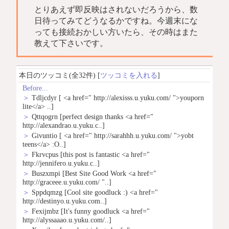
とりあえず即反映はされないだろうから、数
日待ってみてどうなるかですね。今週末にな
っても接続おかしい方いたら、その時はまた
教えて下さいです。
本日のツッコミ(全32件) [
ツッコミを入れる
]
Before...
＞
Tdljcdyr
[ <a href=" http://alexisss.u.yuku.com/ ">youporn
lite</a> ..]
＞
Qttqogrn
[perfect design thanks <a href="
http://alexandrao.u.yuku.c..]
＞
Givuntio
[ <a href=" http://sarahhh.u.yuku.com/ ">yobt
teens</a> :O..]
＞
Fkrvcpus
[this post is fantastic <a href="
http://jennifero.u.yuku.c..]
＞
Buszxmpi
[Best Site Good Work <a href="
http://graceee.u.yuku.com/ "..]
＞
Sppdqmzg
[Cool site goodluck :) <a href="
http://destinyo.u.yuku.com..]
＞
Fexijmbz
[It's funny goodluck <a href="
http://alyssaaao.u.yuku.com/..]