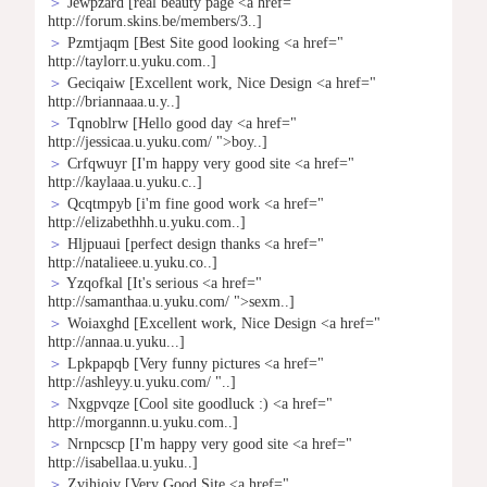
＞
Jewpzard
[real beauty page <a href="
http://forum.skins.be/members/3..]
＞
Pzmtjaqm
[Best Site good looking <a href="
http://taylorr.u.yuku.com..]
＞
Geciqaiw
[Excellent work, Nice Design <a href="
http://briannaaa.u.y..]
＞
Tqnoblrw
[Hello good day <a href="
http://jessicaa.u.yuku.com/ ">boy..]
＞
Crfqwuyr
[I'm happy very good site <a href="
http://kaylaaa.u.yuku.c..]
＞
Qcqtmpyb
[i'm fine good work <a href="
http://elizabethhh.u.yuku.com..]
＞
Hljpuaui
[perfect design thanks <a href="
http://natalieee.u.yuku.co..]
＞
Yzqofkal
[It's serious <a href="
http://samanthaa.u.yuku.com/ ">sexm..]
＞
Woiaxghd
[Excellent work, Nice Design <a href="
http://annaa.u.yuku...]
＞
Lpkpapqb
[Very funny pictures <a href="
http://ashleyy.u.yuku.com/ "..]
＞
Nxgpvqze
[Cool site goodluck :) <a href="
http://morgannn.u.yuku.com..]
＞
Nrnpcscp
[I'm happy very good site <a href="
http://isabellaa.u.yuku..]
＞
Zvihioiv
[Very Good Site <a href="