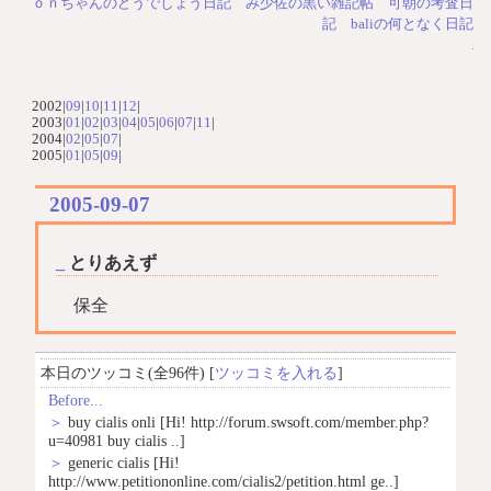
ｏｎちゃんのどうでしょう日記
み少佐の黒い雑記帖
可朝の考査日
記
baliの何となく日記
2002|
09
|
10
|
11
|
12
|
2003|
01
|
02
|
03
|
04
|
05
|
06
|
07
|
11
|
2004|
02
|
05
|
07
|
2005|
01
|
05
|
09
|
2005-09-07
_
とりあえず
保全
本日のツッコミ(全96件) [
ツッコミを入れる
]
Before...
＞
buy cialis onli
[Hi! http://forum.swsoft.com/member.php?
u=40981 buy cialis ..]
＞
generic cialis
[Hi!
http://www.petitiononline.com/cialis2/petition.html ge..]