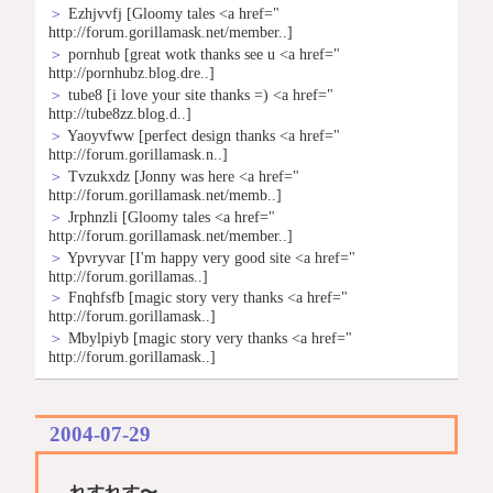
＞
Ezhjvvfj
[Gloomy tales <a href="
http://forum.gorillamask.net/member..]
＞
pornhub
[great wotk thanks see u <a href="
http://pornhubz.blog.dre..]
＞
tube8
[i love your site thanks =) <a href="
http://tube8zz.blog.d..]
＞
Yaoyvfww
[perfect design thanks <a href="
http://forum.gorillamask.n..]
＞
Tvzukxdz
[Jonny was here <a href="
http://forum.gorillamask.net/memb..]
＞
Jrphnzli
[Gloomy tales <a href="
http://forum.gorillamask.net/member..]
＞
Ypvryvar
[I'm happy very good site <a href="
http://forum.gorillamas..]
＞
Fnqhfsfb
[magic story very thanks <a href="
http://forum.gorillamask..]
＞
Mbylpiyb
[magic story very thanks <a href="
http://forum.gorillamask..]
2004-07-29
_
れすれす〜